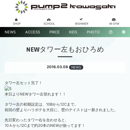
SHOP
SCHOOL
BIGINNER
All GYM
NEWS
ACCESS
PRICE
KIDS
PHOTO
NEWタワー左もおひろめ
2016.03.08
NEWS
タワー左セット完了！
本日よりNEWタワー左登れます！！
タワー左の初期設定は、10Bから12Cまで。
前回の壁よりハリボテを大目に、壁のテイストは一新されました。
先日変わったタワー右を合わせると、
10Ａから12Cまで約20本のNEWが揃ってます！