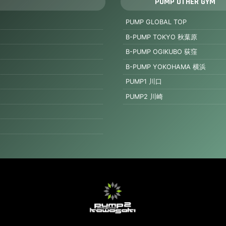
PUMP OTHER GYM
PUMP GLOBAL TOP
B-PUMP TOKYO 秋葉原
B-PUMP OGIKUBO 荻窪
B-PUMP YOKOHAMA 横浜
PUMP1 川口
PUMP2 川崎