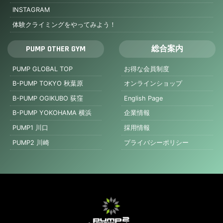
INSTAGRAM
体験クライミングをやってみよう！
PUMP OTHER GYM
総合案内
PUMP GLOBAL TOP
お得な会員制度
B-PUMP TOKYO 秋葉原
オンラインショップ
B-PUMP OGIKUBO 荻窪
English Page
B-PUMP YOKOHAMA 横浜
企業情報
PUMP1 川口
採用情報
PUMP2 川崎
プライバシーポリシー