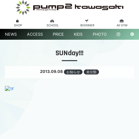
SHOP
SCHOOL
BIGINNER
All GYM
NEWS
ACCESS
PRICE
KIDS
PHOTO
SUNday!!!
2013.09.08
お知らせ
未分類