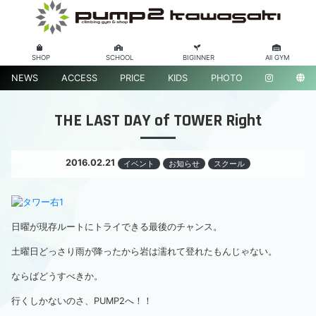
SHOP
SCHOOL
BIGINNER
All GYM
NEWS
ACCESS
PRICE
KIDS
PHOTO
THE LAST DAY of TOWER Right
2016.02.21
イベント
お知らせ
スクール
日曜が現存ルートにトライできる最後のチャンス。
土曜日どっさり雨が降ったから岩は濡れて登れたもんじゃない。
ならばどうすべきか。
行くしかないのさ、PUMP2へ！！