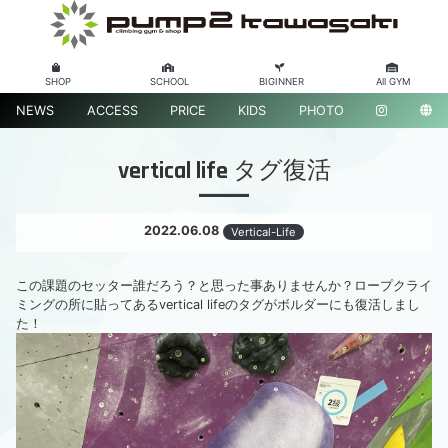
SHOP
SCHOOL
BIGINNER
All GYM
NEWS
ACCESS
PRICE
KIDS
PHOTO
vertical life タグ復活
2022.06.08
Vertical-Life
この課題のセッター誰だろう？と思った事ありませんか？ロープクライ
ミングの所に貼ってあるvertical lifeのタグがボルダーにも復活しまし
た！