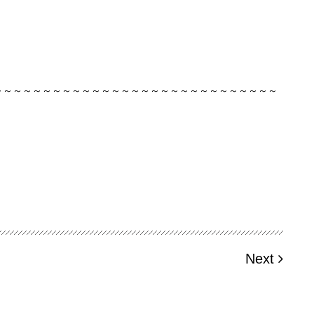
～～～～～～～～～～～～～～～～～～～～～～～～～～～～～
。
Next