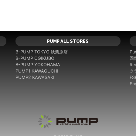
PUMP ALL STORES
B-PUMP TOKYO 秋葉原店
Pu
B-PUMP OGIKUBO
回
B-PUMP YOKOHAMA
Rec
PUMP1 KAWAGUCHI
ク
PUMP2 KAWASAKI
F
En