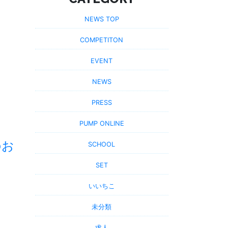
NEWS TOP
COMPETITON
EVENT
NEWS
PRESS
PUMP ONLINE
のお
SCHOOL
SET
いいちこ
未分類
求人