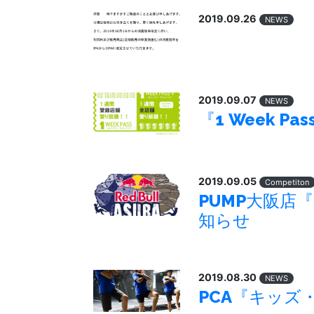
2019.09.26
NEWS
2019.09.07
NEWS
『1 Week Pas
2019.09.05
Competiton
PUMP大阪店『
知らせ
2019.08.30
NEWS
PCA『キッ