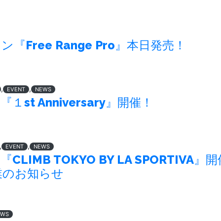
『Free Range Pro』本日発売！
,
,
EVENT
NEWS
１st Anniversary』開催！
,
,
EVENT
NEWS
CLIMB TOKYO BY LA SPORTIVA』
業のお知らせ
EWS