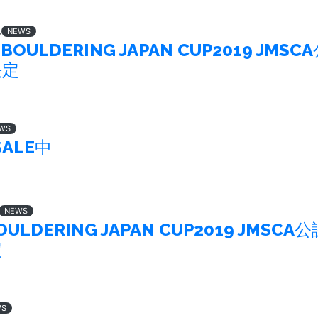
,
NEWS
OULDERING JAPAN CUP2019 JMSC
決定
WS
 SALE中
NEWS
LDERING JAPAN CUP2019 JMSCA公
定
WS