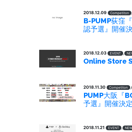
2018.12.09
Competiton
B-PUMP荻窪『B
認予選』開催
2018.12.03
,
EVENT
NE
Online Store
2018.11.30
,
Competiton
PUMP大阪『BOU
予選』開催決
2018.11.21
,
EVENT
NE