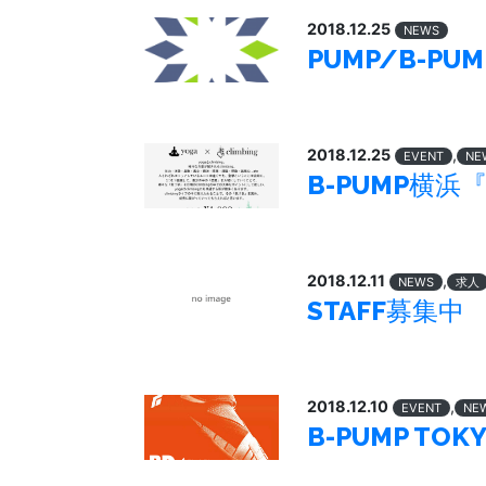
2018.12.25
NEWS
PUMP/B-
2018.12.25
,
EVENT
NE
B-PUMP横浜
2018.12.11
,
NEWS
求人
STAFF募集中
2018.12.10
,
EVENT
NE
B-PUMP TOK