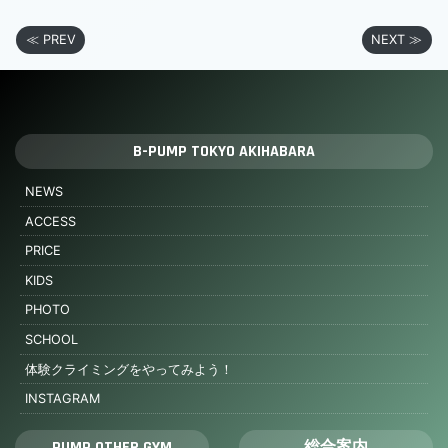
≪ PREV
NEXT ≫
B-PUMP TOKYO AKIHABARA
NEWS
ACCESS
PRICE
KIDS
PHOTO
SCHOOL
体験クライミングをやってみよう！
INSTAGRAM
PUMP OTHER GYM
総合案内