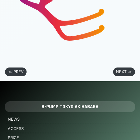
≪ PREV
NEXT ≫
B-PUMP TOKYO AKIHABARA
NEWS
ACCESS
PRICE