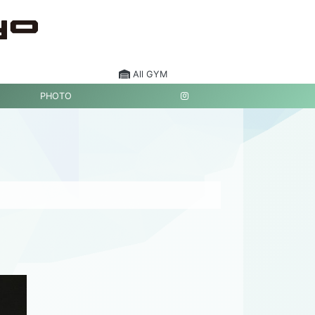
All GYM
PHOTO