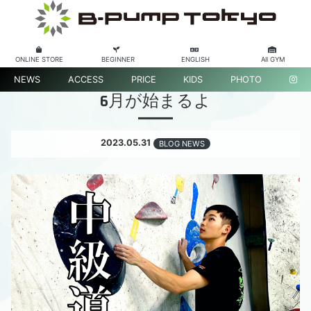
ONLINE STORE
BEGINNER
ENGLISH
All GYM
NEWS
ACCESS
PRICE
KIDS
PHOTO
6月が始まるよ
2023.05.31
BLOG NEWS