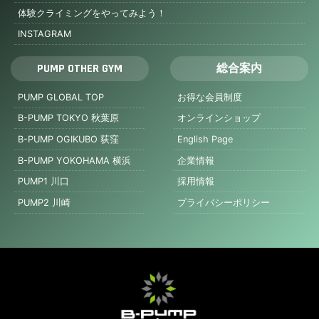
体験クライミングをやってみよう！
INSTAGRAM
PUMP OTHER GYM
総合案内
PUMP GLOBAL TOP
お得な会員制度
B-PUMP TOKYO 秋葉原
オンラインショップ
B-PUMP OGIKUBO 荻窪
English Page
B-PUMP YOKOHAMA 横浜
企業情報
PUMP1 川口
採用情報
PUMP2 川崎
プライバシーポリシー