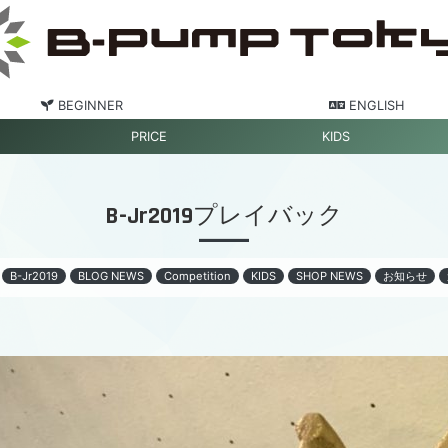
BEGINNER
ENGLISH
PRICE
KIDS
B-Jr2019プレイバック
B-Jr2019
BLOG NEWS
Competition
KIDS
SHOP NEWS
お知らせ