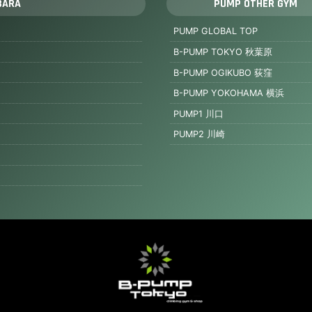
BARA
PUMP OTHER GYM
PUMP GLOBAL TOP
B-PUMP TOKYO 秋葉原
B-PUMP OGIKUBO 荻窪
B-PUMP YOKOHAMA 横浜
PUMP1 川口
PUMP2 川崎