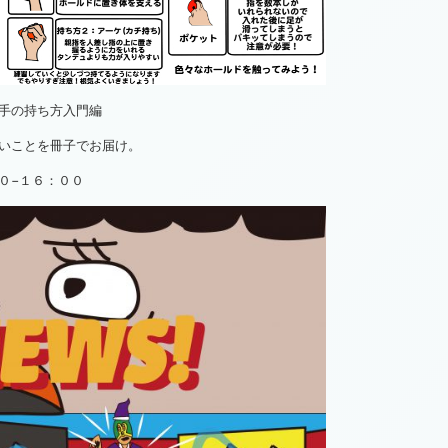
手の持ち方入門編
いことを冊子でお届け。
０−１６：００