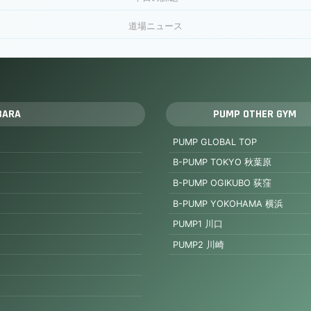
道場ニュース
BARA
PUMP OTHER GYM
PUMP GLOBAL TOP
B-PUMP TOKYO 秋葉原
B-PUMP OGIKUBO 荻窪
B-PUMP YOKOHAMA 横浜
PUMP1 川口
PUMP2 川崎