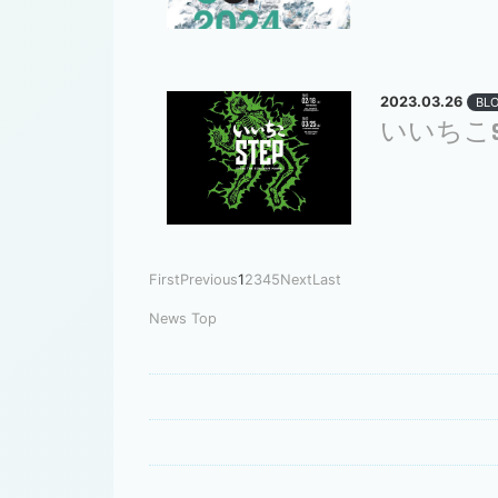
2023.03.26
BL
いいちこ
First
Previous
1
2
3
4
5
Next
Last
News Top