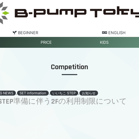
BEGINNER
ENGLISH
PRICE
KIDS
Competition
,
,
,
G NEWS
SET information
いいちこ STEP
お知らせ
STEP準備に伴う2Fの利用制限について