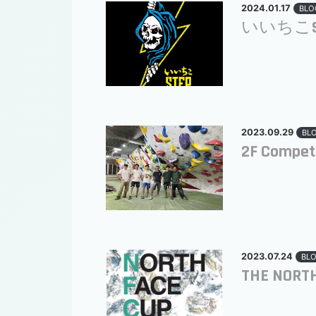
2024.01.17
BLO
いいちこST
2023.09.29
BL
2F Competi
2023.07.24
BL
THE NORTH