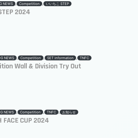
,
,
G NEWS
Competition
いいちこ STEP
EP 2024
,
,
,
OG NEWS
Competition
SET information
TNFC
tion Wall & Division Try Out
,
,
,
OG NEWS
Competition
TNFC
お知らせ
 FACE CUP 2024