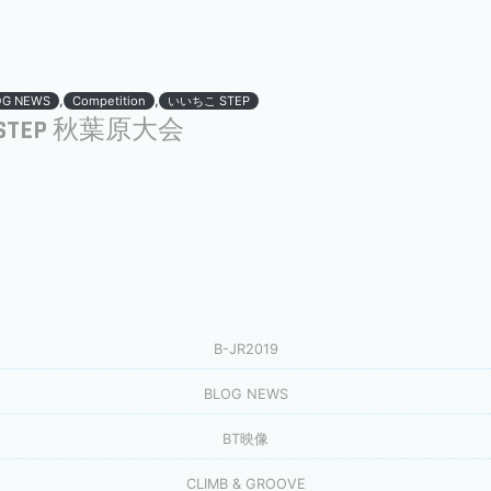
,
,
OG NEWS
Competition
いいちこ STEP
STEP 秋葉原大会
B-JR2019
BLOG NEWS
BT映像
CLIMB & GROOVE