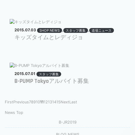
2015.07.03
,
,
SHOP NEWS
スタッフ募集
道場ニュース
キッズタイムとレディジョ
2015.07.01
スタッフ募集
B-PUMP Tokyoアルバイト募集
First
Previous
7
8
9
10
11
12
13
14
15
Next
Last
News Top
B-JR2019
BLOG NEWS