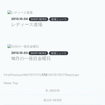
2013.10.04
,
SHOP NEWS
道場ニュース
レディース道場
2013.10.03
,
SHOP NEWS
道場ニュース
10月の一発目金曜日
First
Previous
169
170
171
172
173
174
175
176
177
Next
Last
News Top
B-JR2019
BLOG NEWS