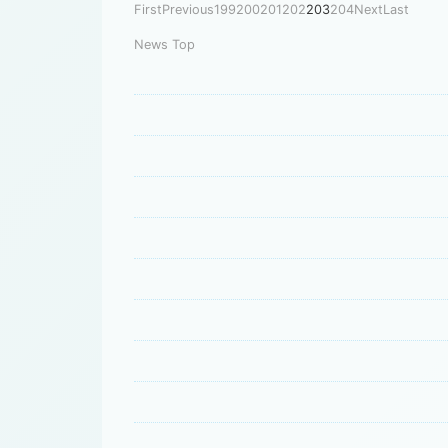
First
Previous
199
200
201
202
203
204
Next
Last
News Top