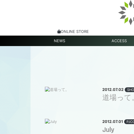
ONLINE STORE
NEWS
ACCESS
2012.07.02
SHO
道場って
2012.07.01
PJC
July