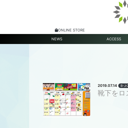
ONLINE STORE
NEWS
ACCESS
2019.07.14
B-Jr
靴下をロ