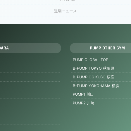
道場ニュース
BARA
PUMP OTHER GYM
PUMP GLOBAL TOP
B-PUMP TOKYO 秋葉原
B-PUMP OGIKUBO 荻窪
B-PUMP YOKOHAMA 横浜
PUMP1 川口
PUMP2 川崎