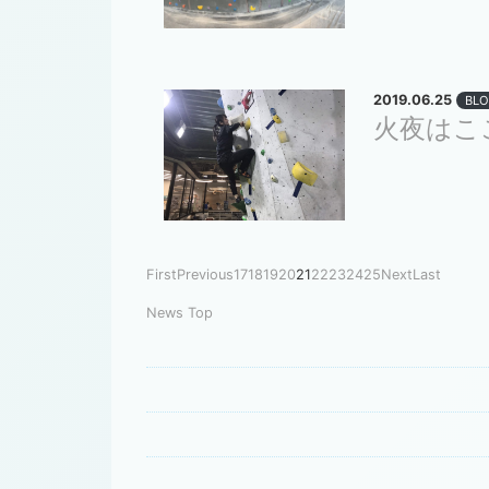
2019.06.25
BLO
火夜はこ
First
Previous
17
18
19
20
21
22
23
24
25
Next
Last
News Top