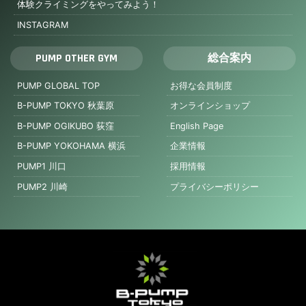
体験クライミングをやってみよう！
INSTAGRAM
PUMP OTHER GYM
総合案内
PUMP GLOBAL TOP
お得な会員制度
B-PUMP TOKYO 秋葉原
オンラインショップ
B-PUMP OGIKUBO 荻窪
English Page
B-PUMP YOKOHAMA 横浜
企業情報
PUMP1 川口
採用情報
PUMP2 川崎
プライバシーポリシー