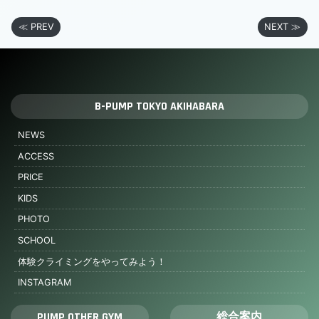
≪ PREV
NEXT ≫
B-PUMP TOKYO AKIHABARA
NEWS
ACCESS
PRICE
KIDS
PHOTO
SCHOOL
体験クライミングをやってみよう！
INSTAGRAM
PUMP OTHER GYM
総合案内