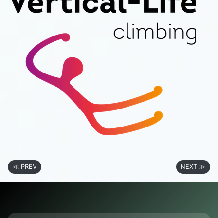
≪ PREV
NEXT ≫