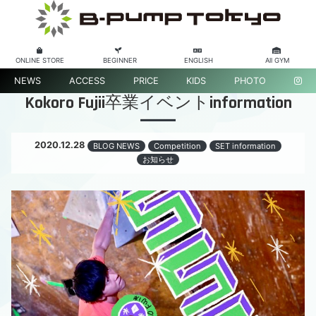
ONLINE STORE
BEGINNER
ENGLISH
All GYM
NEWS
ACCESS
PRICE
KIDS
PHOTO
Kokoro Fujii卒業イベントinformation
2020.12.28
BLOG NEWS
Competition
SET information
お知らせ