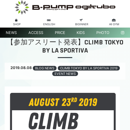
SHOP
ENGLISH
BIGINNER
All GYM
NEWS
ACCESS
PRICE
KIDS
PHOTO
【参加アスリート発表】CLIMB TOKYO
BY LA SPORTIVA
2019.08.08
BLOG NEWS
CLIMB TOKYO BY LA SPORTIVA 2019
EVENT NEWS