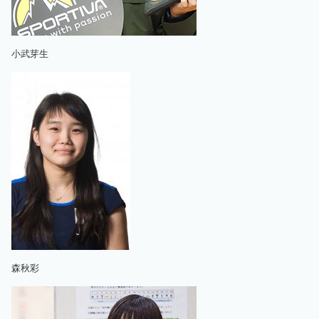
小武芽生
森秋彩