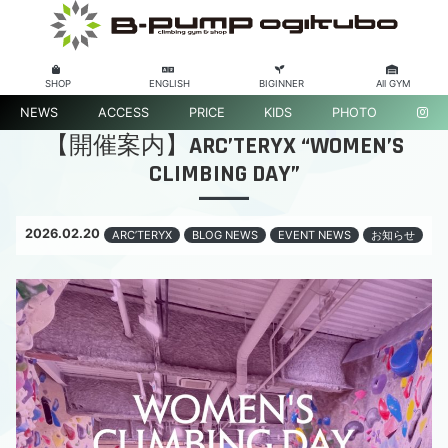
SHOP
ENGLISH
BIGINNER
All GYM
NEWS
ACCESS
PRICE
KIDS
PHOTO
【開催案内】ARC’TERYX “WOMEN’S
CLIMBING DAY”
2026.02.20
ARC’TERYX
BLOG NEWS
EVENT NEWS
お知らせ