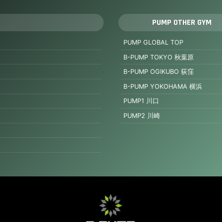
PUMP OTHER GYM
PUMP GLOBAL TOP
B-PUMP TOKYO 秋葉原
B-PUMP OGIKUBO 荻窪
B-PUMP YOKOHAMA 横浜
PUMP1 川口
PUMP2 川崎