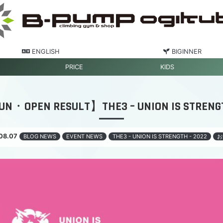
ENGLISH
BIGINNER
PRICE
KIDS
N・OPEN RESULT】THE3 – UNION IS STRENG
08.07
BLOG NEWS
EVENT NEWS
THE3 - UNION IS STRENGTH - 2022
お