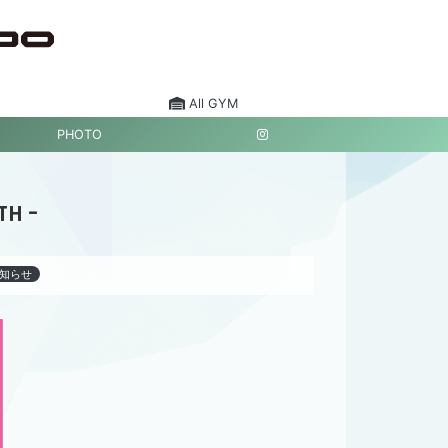
All GYM
PHOTO
TH –
知らせ