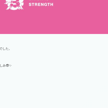
様でした。
み😎✨