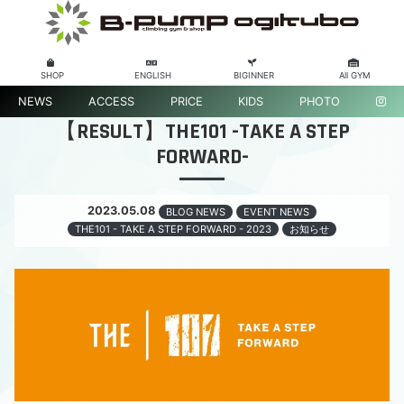
SHOP
ENGLISH
BIGINNER
All GYM
NEWS
ACCESS
PRICE
KIDS
PHOTO
【RESULT】THE101 -TAKE A STEP
FORWARD-
2023.05.08
BLOG NEWS
EVENT NEWS
THE101 - TAKE A STEP FORWARD - 2023
お知らせ