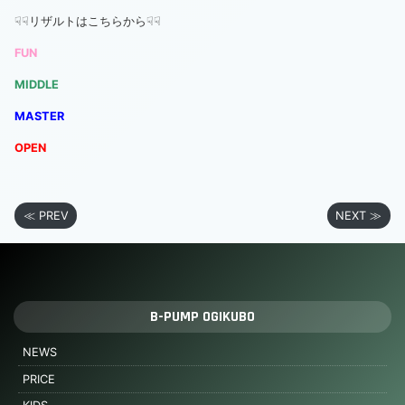
☟☟リザルトはこちらから☟☟
FUN
MIDDLE
MASTER
OPEN
≪ PREV
NEXT ≫
B-PUMP OGIKUBO
NEWS
PRICE