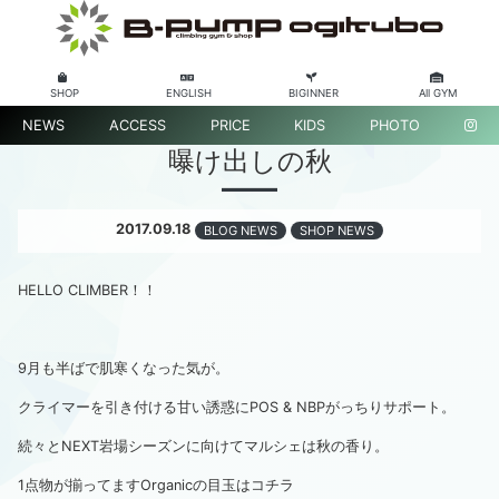
SHOP
ENGLISH
BIGINNER
All GYM
NEWS
ACCESS
PRICE
KIDS
PHOTO
曝け出しの秋
2017.09.18
BLOG NEWS
SHOP NEWS
HELLO CLIMBER！！
9月も半ばで肌寒くなった気が。
クライマーを引き付ける甘い誘惑にPOS & NBPがっちりサポート。
続々とNEXT岩場シーズンに向けてマルシェは秋の香り。
1点物が揃ってますOrganicの目玉はコチラ