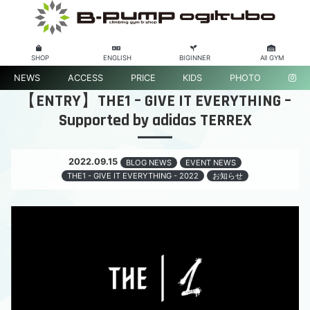
SHOP
ENGLISH
BIGINNER
All GYM
NEWS
ACCESS
PRICE
KIDS
PHOTO
【ENTRY】THE1 – GIVE IT EVERYTHING –
Supported by adidas TERREX
2022.09.15
BLOG NEWS
EVENT NEWS
THE1 - GIVE IT EVERYTHING - 2022
お知らせ