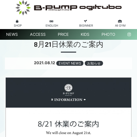
SHOP
ENGLISH
BIGINNER
All GYM
NEWS
ACCESS
PRICE
KIDS
PHOTO
8月21日休業のご案内
2021.08.12
EVENT NEWS
お知らせ