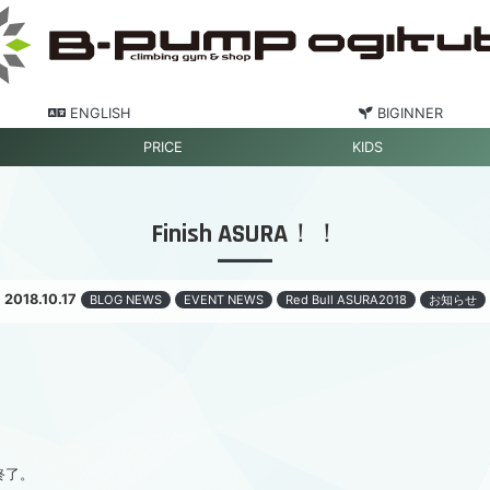
ENGLISH
BIGINNER
PRICE
KIDS
Finish ASURA！！
2018.10.17
BLOG NEWS
EVENT NEWS
Red Bull ASURA2018
お知らせ
事終了。