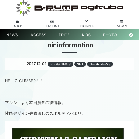
SHOP
ENGLISH
BIGINNER
All GYM
NEWS
ACCESS
PRICE
KIDS
PHOTO
inininformation
2017.12.01
BLOG NEWS
SET
SHOP NEWS
HELLO CLIMBER！！
マルシェより本日解禁の得情報。
性能デザイン失敗無しのスポルティバより。