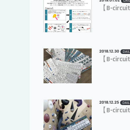
2019.01.02
DAI
【B-circu
2018.12.30
DAIL
【B-cir
2018.12.25
DAIL
【B-circ