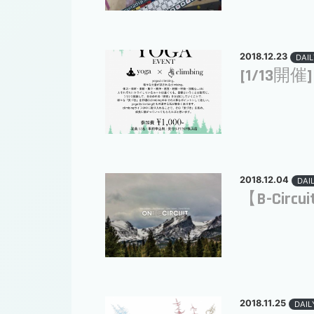
2018.12.23
DAIL
[1/13開催]
2018.12.04
DAI
【B-Circu
2018.11.25
DAIL