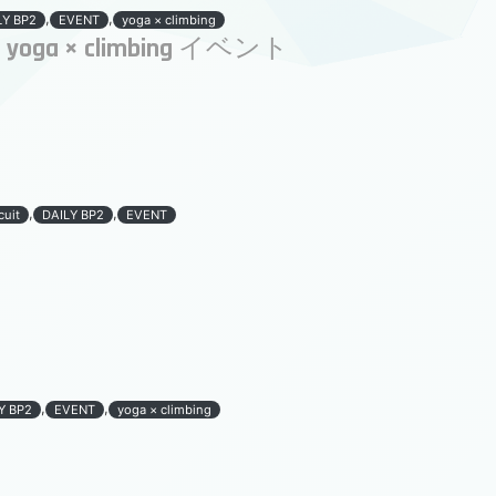
,
,
LY BP2
EVENT
yoga × climbing
 yoga × climbing イベント
,
,
cuit
DAILY BP2
EVENT
,
,
Y BP2
EVENT
yoga × climbing