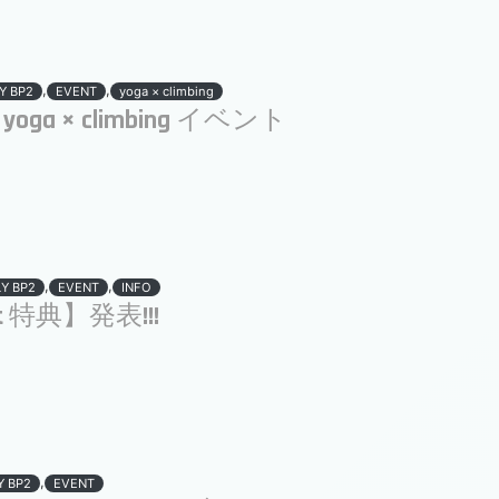
,
,
Y BP2
EVENT
yoga × climbing
 yoga × climbing イベント
,
,
LY BP2
EVENT
INFO
it 特典】発表!!!
,
Y BP2
EVENT