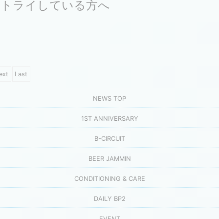
uitをトライしている方へ
ext
Last
NEWS TOP
1ST ANNIVERSARY
B-CIRCUIT
BEER JAMMIN
CONDITIONING & CARE
DAILY BP2
EVENT