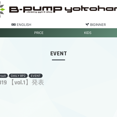
ENGLISH
BIGINNER
PRICE
KIDS
EVENT
,
,
rcuit
DAILY BP2
EVENT
 2019 【vol.1】発表