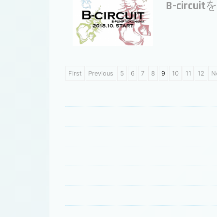
B-circ
First
Previous
5
6
7
8
9
10
11
12
N