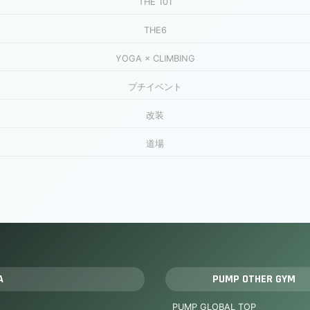
THE 101
THE6
YOGA × CLIMBING
プチイベント
改装
道場
A
PUMP OTHER GYM
PUMP GLOBAL TOP