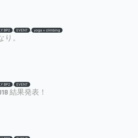
,
,
LY BP2
EVENT
yoga × climbing
なり。
,
LY BP2
EVENT
t 2018 結果発表！