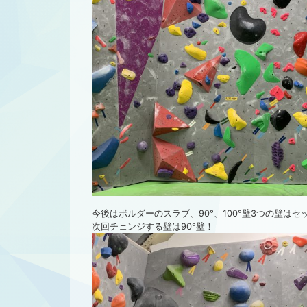
今後はボルダーのスラブ、90°、100°壁3つの壁は
次回チェンジする壁は90°壁！