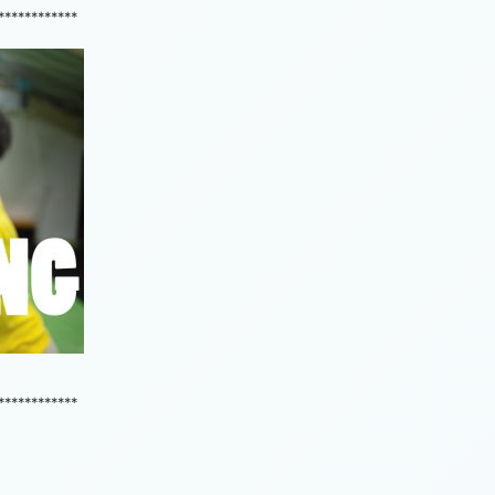
************
************