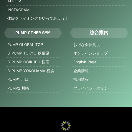
ACCESS
INSTAGRAM
体験クライミングをやってみよう！
PUMP OTHER GYM
総合案内
PUMP GLOBAL TOP
お得な会員制度
B-PUMP TOKYO 秋葉原
オンラインショップ
B-PUMP OGIKUBO 荻窪
English Page
B-PUMP YOKOHAMA 横浜
企業情報
PUMP1 川口
採用情報
PUMP2 川崎
プライバシーポリシー