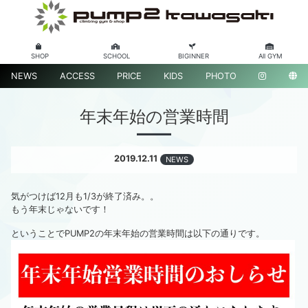
SHOP
SCHOOL
BIGINNER
All GYM
NEWS
ACCESS
PRICE
KIDS
PHOTO
年末年始の営業時間
2019.12.11
NEWS
気がつけば12月も1/3が終了済み。。
もう年末じゃないです！
ということでPUMP2の年末年始の営業時間は以下の通りです。