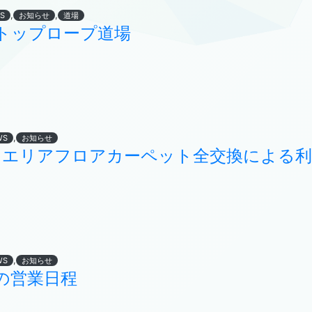
,
,
S
お知らせ
道場
トップロープ道場
,
WS
お知らせ
ドエリアフロアカーペット全交換による
,
WS
お知らせ
の営業日程