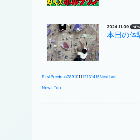
2024.11.09
NE
本日の体
First
Previous
7
8
9
10
11
12
13
14
15
Next
Last
News Top