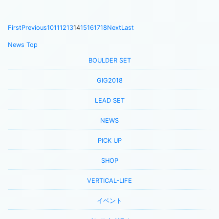
First
Previous
10
11
12
13
14
15
16
17
18
Next
Last
News Top
BOULDER SET
GIG2018
LEAD SET
NEWS
PICK UP
SHOP
VERTICAL-LIFE
イベント