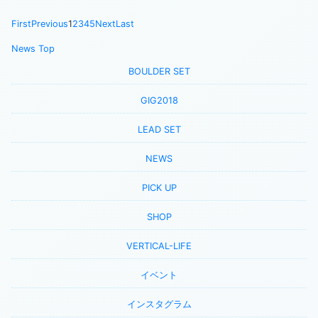
First
Previous
1
2
3
4
5
Next
Last
News Top
BOULDER SET
GIG2018
LEAD SET
NEWS
PICK UP
SHOP
VERTICAL-LIFE
イベント
インスタグラム