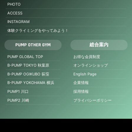
PHOTO
ACCESS
INSTAGRAM
体験クライミングをやってみよう！
PUMP OTHER GYM
総合案内
PUMP GLOBAL TOP
お得な会員制度
B-PUMP TOKYO 秋葉原
オンラインショップ
B-PUMP OGIKUBO 荻窪
English Page
B-PUMP YOKOHAMA 横浜
企業情報
PUMP1 川口
採用情報
PUMP2 川崎
プライバシーポリシー