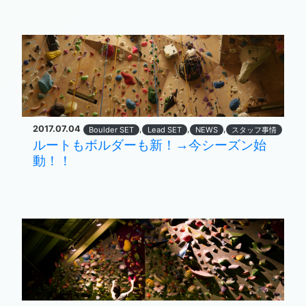
2017.07.04
,
,
,
Boulder SET
Lead SET
NEWS
スタッフ事情
ルートもボルダーも新！→今シーズン始
動！！