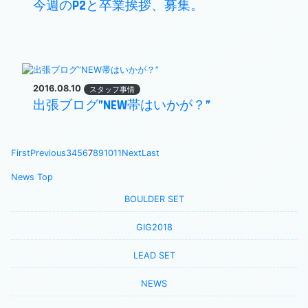
今週のP2と卒業挨拶、募集。
2016.08.10
スタッフ事情
出張ブログ”NEW帯はいかが？”
First
Previous
3
4
5
6
7
8
9
10
11
Next
Last
News Top
BOULDER SET
GIG2018
LEAD SET
NEWS