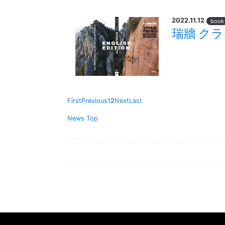
2022.11.12
book
瑞牆 クライ
First
Previous
1
2
Next
Last
News Top