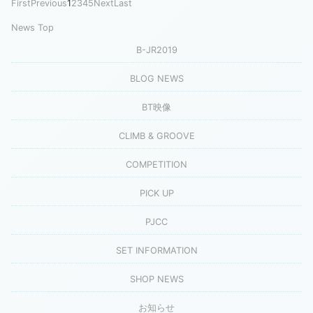
First
Previous
1
2
3
4
5
Next
Last
News Top
B-JR2019
BLOG NEWS
BT映像
CLIMB & GROOVE
COMPETITION
PICK UP
PJCC
SET INFORMATION
SHOP NEWS
お知らせ