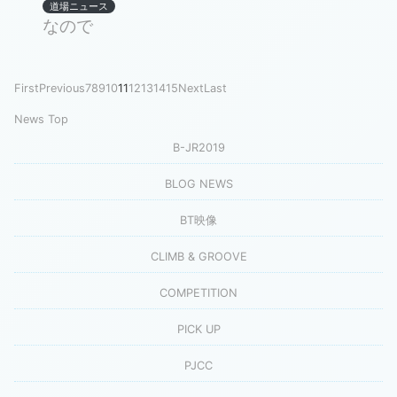
道場ニュース
なので
First
Previous
7
8
9
10
11
12
13
14
15
Next
Last
News Top
B-JR2019
BLOG NEWS
BT映像
CLIMB & GROOVE
COMPETITION
PICK UP
PJCC