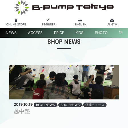
ONLINE STORE
BEGINNER
ENGLISH
All GYM
NEWS
ACCESS
PRICE
KIDS
PHOTO
SHOP NEWS
2019.10.19
,
,
BLOG NEWS
SHOP NEWS
道場ニュース
越中塾