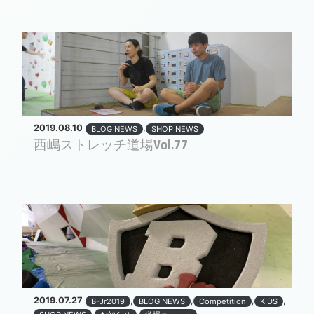
2019.08.10
,
BLOG NEWS
SHOP NEWS
西嶋ストレッチ道場Vol.77
2019.07.27
,
,
,
,
B-Jr2019
BLOG NEWS
Competition
KIDS
,
,