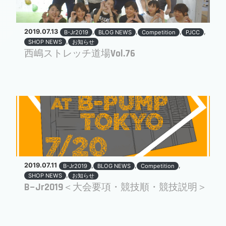
2019.07.13
,
,
,
,
B-Jr2019
BLOG NEWS
Competition
PJCC
,
SHOP NEWS
お知らせ
西嶋ストレッチ道場Vol.76
2019.07.11
,
,
,
B-Jr2019
BLOG NEWS
Competition
,
SHOP NEWS
お知らせ
B−Jr2019＜大会要項・競技順・競技説明＞