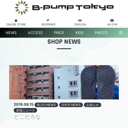
ONLINE STORE
BEGINNER
ENGLISH
All GYM
NEWS
ACCESS
PRICE
KIDS
PHOTO
SHOP NEWS
2019.08.15
,
,
,
BLOG NEWS
SHOP NEWS
お知らせ
道場ニュース
どこだろな