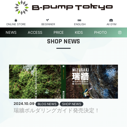
ONLINE STORE
BEGINNER
ENGLISH
All GYM
NEWS
ACCESS
PRICE
KIDS
PHOTO
SHOP NEWS
2024.10.09
,
BLOG NEWS
SHOP NEWS
瑞牆ボルダリングガイド発売決定！