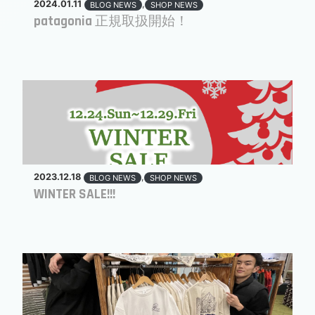
2024.01.11
,
BLOG NEWS
SHOP NEWS
patagonia 正規取扱開始！
2023.12.18
,
BLOG NEWS
SHOP NEWS
WINTER SALE!!!