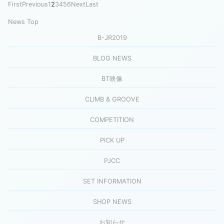
First
Previous
1
2
3
4
5
6
Next
Last
News Top
B-JR2019
BLOG NEWS
BT映像
CLIMB & GROOVE
COMPETITION
PICK UP
PJCC
SET INFORMATION
SHOP NEWS
お知らせ