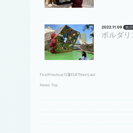
2022.11.09
BLO
ボルダリ
First
Previous
1
2
3
4
5
6
7
Next
Last
News Top