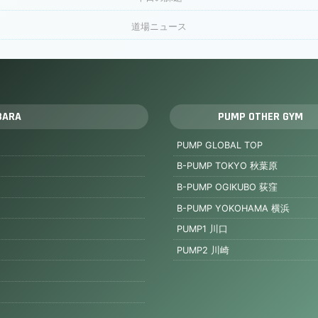
道場ニュース
BARA
PUMP OTHER GYM
PUMP GLOBAL TOP
B-PUMP TOKYO 秋葉原
B-PUMP OGIKUBO 荻窪
B-PUMP YOKOHAMA 横浜
PUMP1 川口
PUMP2 川崎