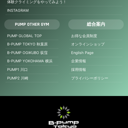
体験クライミングをやってみよう！
INSTAGRAM
PUMP OTHER GYM
総合案内
PUMP GLOBAL TOP
お得な会員制度
B-PUMP TOKYO 秋葉原
オンラインショップ
B-PUMP OGIKUBO 荻窪
English Page
B-PUMP YOKOHAMA 横浜
企業情報
PUMP1 川口
採用情報
PUMP2 川崎
プライバシーポリシー