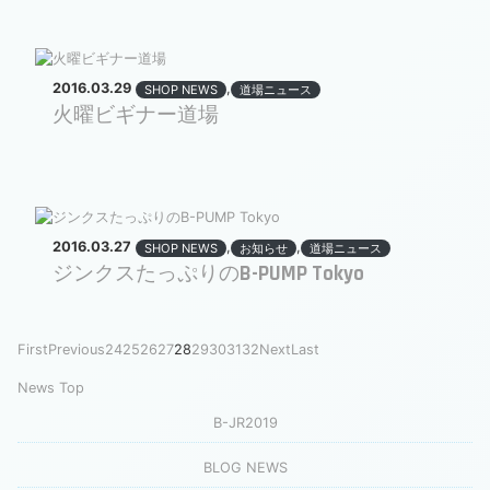
2016.03.29
,
SHOP NEWS
道場ニュース
火曜ビギナー道場
2016.03.27
,
,
SHOP NEWS
お知らせ
道場ニュース
ジンクスたっぷりのB-PUMP Tokyo
First
Previous
24
25
26
27
28
29
30
31
32
Next
Last
News Top
B-JR2019
BLOG NEWS