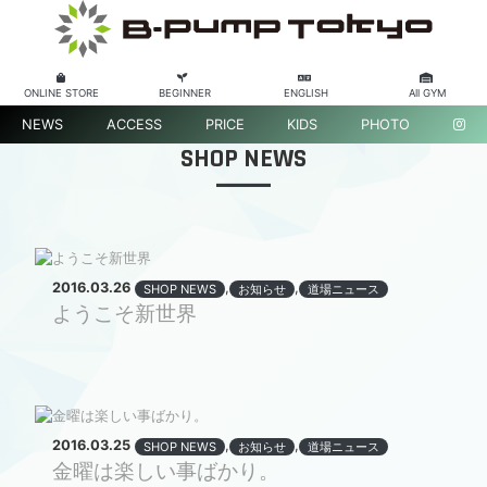
ONLINE STORE
BEGINNER
ENGLISH
All GYM
NEWS
ACCESS
PRICE
KIDS
PHOTO
SHOP NEWS
2016.03.26
,
,
SHOP NEWS
お知らせ
道場ニュース
ようこそ新世界
2016.03.25
,
,
SHOP NEWS
お知らせ
道場ニュース
金曜は楽しい事ばかり。