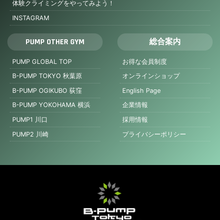
体験クライミングをやってみよう！
INSTAGRAM
PUMP OTHER GYM
総合案内
PUMP GLOBAL TOP
お得な会員制度
B-PUMP TOKYO 秋葉原
オンラインショップ
B-PUMP OGIKUBO 荻窪
English Page
B-PUMP YOKOHAMA 横浜
企業情報
PUMP1 川口
採用情報
PUMP2 川崎
プライバシーポリシー