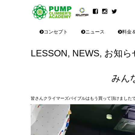
コンセプト
ニュース
料金
LESSON
,
NEWS
,
お知ら
みん
皆さんクライマーズバイブルはもう買って頂けました